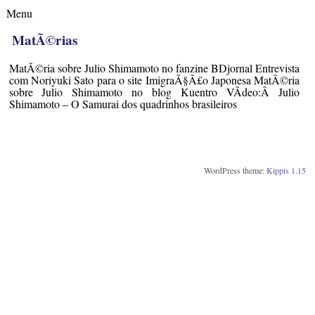
Menu
MatÃ©rias
MatÃ©ria sobre Julio Shimamoto no fanzine BDjornal Entrevista
com Noriyuki Sato para o site ImigraÃ§Ã£o Japonesa MatÃ©ria
sobre Julio Shimamoto no blog Kuentro VÃ­deo:Â Julio
Shimamoto – O Samurai dos quadrinhos brasileiros
WordPress theme:
Kippis 1.15